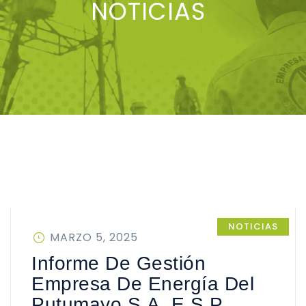
NOTICIAS
NOTICIAS
PUBLICADO
MARZO 5, 2025
EN
Informe De Gestión
Empresa De Energía Del
Putumayo S.A. E.S.P.