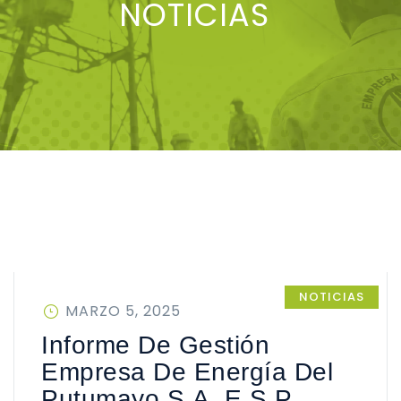
NOTICIAS
NOTICIAS
PUBLICADO
MARZO 5, 2025
EN
Informe De Gestión
Empresa De Energía Del
Putumayo S.A. E.S.P.