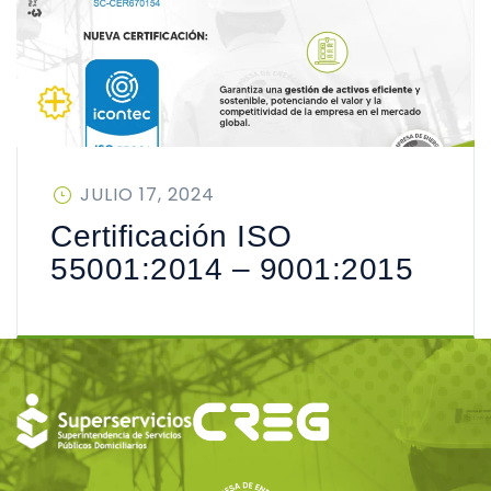
PUBLICADO
JULIO 17, 2024
EN
Certificación ISO
55001:2014 – 9001:2015