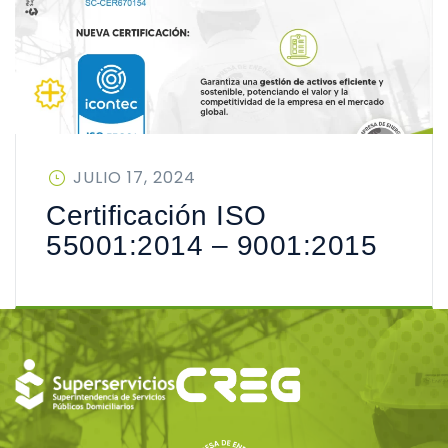
PUBLICADO
JULIO 17, 2024
EN
Certificación ISO
55001:2014 – 9001:2015